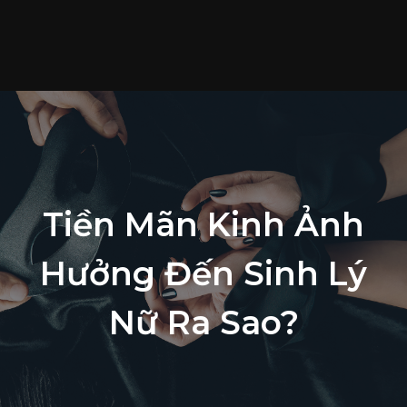
T
c
S
p
T
t
L
Tiền Mãn Kinh Ảnh
h
Hưởng Đến Sinh Lý
Nữ Ra Sao?