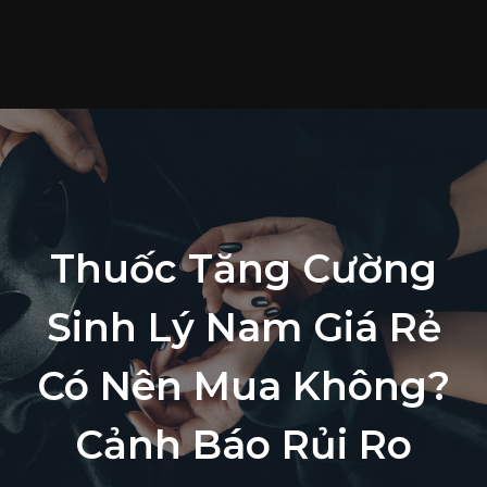
T
c
S
p
T
t
L
Thuốc Tăng Cường
h
Sinh Lý Nam Giá Rẻ
Có Nên Mua Không?
Cảnh Báo Rủi Ro