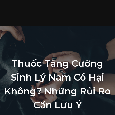
T
c
S
p
T
t
L
Thuốc Tăng Cường
h
Sinh Lý Nam Có Hại
Không? Những Rủi Ro
Cần Lưu Ý