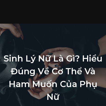
T
c
S
p
T
t
L
Sinh Lý Nữ Là Gì? Hiểu
h
Đúng Về Cơ Thể Và
Ham Muốn Của Phụ
Nữ