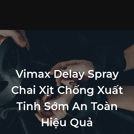
T
c
S
p
T
t
L
Vimax Delay Spray
h
Chai Xịt Chống Xuất
Tinh Sớm An Toàn
Hiệu Quả