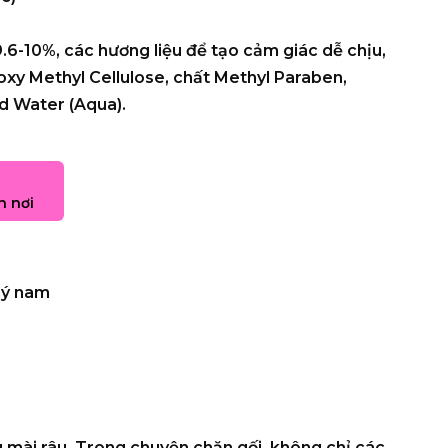
6-10%, các hương liệu để tạo cảm giác dễ chịu,
xy Methyl Cellulose, chất Methyl Paraben,
ed Water (Aqua).
n nơi
lý nam
 mài râu. Trong chuyện chăn gối, không chỉ các