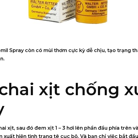
omil Spray
còn có mùi thơm cực kỳ dễ chịu, tạo trạng thá
n.
chai xịt chống x
y
i xịt, sau đó đem xịt 1 – 3 hơi lên phần đầu phía trên v
m xuất hiện tình trạng tê cục bộ. Và bạn chỉ việc bắt đầ