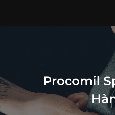
Procomil S
Hàn