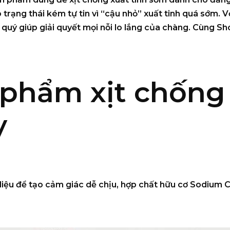
rạng thái kém tự tin vì “cậu nhỏ” xuất tinh quá sớm. Vớ
uý giúp giải quyết mọi nỗi lo lắng của chàng. Cùng Sh
 phẩm xịt chống
y
iệu để tạo cảm giác dễ chịu, hợp chất hữu cơ Sodium C