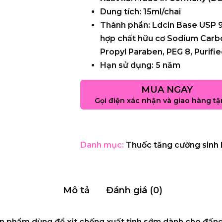
Dung tích:
15ml/chai
Thành phần:
Ldcin Base USP 9.
hợp chất hữu cơ Sodium Carbo
Propyl Paraben, PEG 8, Purifi
Hạn sử dụng:
5 năm
MUA NGAY
Gọi điện xác nhận và giao hàng tậ
Danh mục:
Thuốc tăng cường sinh 
Mô tả
Đánh giá (0)
ản phẩm dùng để xịt chống xuất tinh sớm dành cho đấng