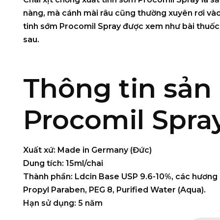
nàng, mà cánh mài râu cũng thường xuyên rơi vào t
tinh sớm Procomil Spray được xem như bài thuốc q
sau.
Thông tin sản
Procomil Spra
Xuất xứ:
Made in Germany (Đức)
Dung tích:
15ml/chai
Thành phần:
Ldcin Base USP 9.6-10%, các hương l
Propyl Paraben, PEG 8, Purified Water (Aqua).
Hạn sử dụng:
5 năm