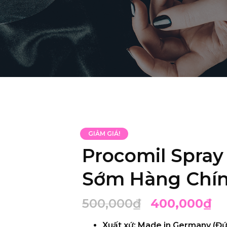
GIẢM GIÁ!
Procomil Spray
Sớm Hàng Chín
500,000
₫
400,000
₫
Xuất xứ:
Made in Germany (Đứ