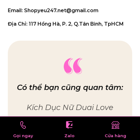
Email:
Shopyeu247.net@gmail.com
Địa Chỉ:
117 Hồng Hà, P. 2, Q.Tân Bình, TpHCM
Có thể bạn cũng quan tâm:
Kích Dục Nữ Duai Love
Pheromone Dạng Xịt Cao Cấp
Cực Mạnh
Gọi ngay
Zalo
Cửa hàng