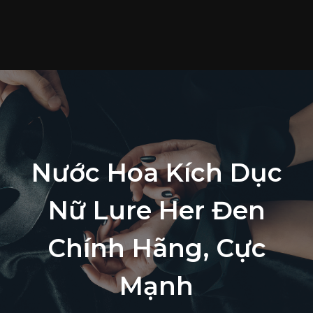
T
c
S
p
T
t
L
Nước Hoa Kích Dục
h
Nữ Lure Her Đen
Chính Hãng, Cực
Mạnh