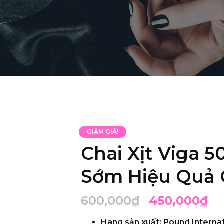
GIẢM GIÁ!
Chai Xịt Viga 5
Sớm Hiệu Quả 
600,000
₫
450,000
₫
Hãng sản xuất:
Pound Internat