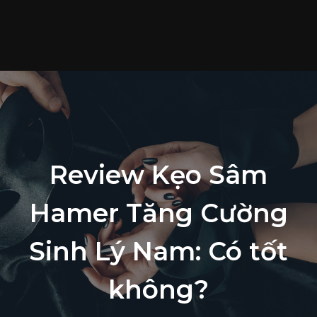
T
c
S
p
T
t
L
Review Kẹo Sâm
h
Hamer Tăng Cường
Sinh Lý Nam: Có tốt
không?