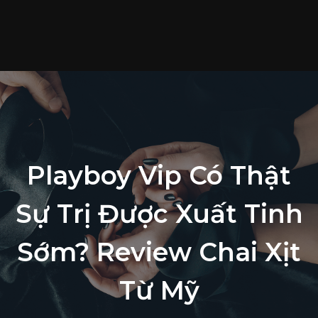
T
c
S
p
T
t
L
Playboy Vip Có Thật
h
Sự Trị Được Xuất Tinh
Sớm? Review Chai Xịt
Từ Mỹ