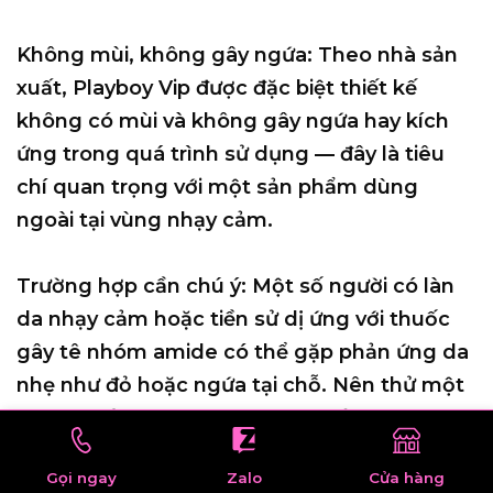
Không mùi, không gây ngứa:
Theo nhà sản
xuất, Playboy Vip được đặc biệt thiết kế
không có mùi và không gây ngứa hay kích
ứng trong quá trình sử dụng — đây là tiêu
chí quan trọng với một sản phẩm dùng
ngoài tại vùng nhạy cảm.
Trường hợp cần chú ý:
Một số người có làn
da nhạy cảm hoặc tiền sử dị ứng với thuốc
gây tê nhóm amide có thể gặp phản ứng da
nhẹ như đỏ hoặc ngứa tại chỗ. Nên thử một
lượng nhỏ lên vùng da ít nhạy cảm hơn (như
mặt trong cánh tay) trước khi dùng lần đầu
Gọi ngay
Zalo
Cửa hàng
để kiểm tra phản ứng.