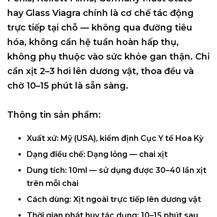
hay Glass Viagra chính là
cơ chế tác động
trực tiếp tại chỗ
— không qua đường tiêu
hóa, không cần hệ tuần hoàn hấp thụ,
không phụ thuộc vào sức khỏe gan thận. Chỉ
cần xịt
2–3 hơi
lên dương vật, thoa đều và
chờ
10–15 phút
là sẵn sàng.
Thông tin sản phẩm:
Xuất xứ:
Mỹ (USA), kiểm định Cục Y tế Hoa Kỳ
Dạng điều chế:
Dạng lỏng — chai xịt
Dung tích:
10ml — sử dụng được
30–40 lần xịt
trên mỗi chai
Cách dùng:
Xịt ngoài trực tiếp lên dương vật
Thời gian phát huy tác dụng:
10–15 phút
sau