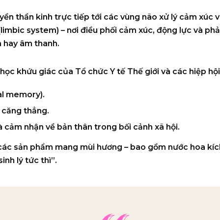
yền thần kinh trực tiếp
tới các vùng não xử lý cảm xúc v
(limbic system)
– nơi điều phối cảm xúc, động lực và phả
h hay âm thanh.
a học khứu giác của
Tổ chức Y tế Thế giới
và các hiệp hội
l memory).
– căng thẳng
.
và cảm nhận về bản thân
trong bối cảnh xã hội.
ao các sản phẩm mang mùi hương – bao gồm nước hoa kíc
nh lý tức thì”.