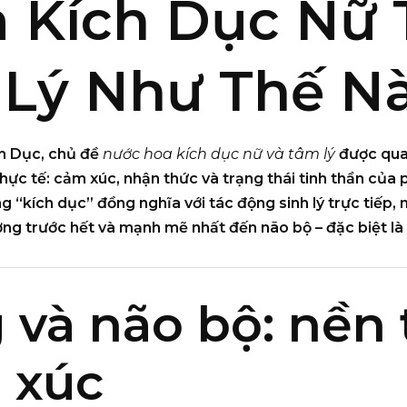
 Kích Dục Nữ 
Lý Như Thế N
ch Dục
, chủ đề
nước hoa kích dục nữ và tâm lý
được quan
hực tế:
cảm xúc, nhận thức và trạng thái tinh thần của
g “kích dục” đồng nghĩa với tác động sinh lý trực tiếp, n
g trước hết và mạnh mẽ nhất đến não bộ – đặc biệt là c
 và não bộ: nền
 xúc