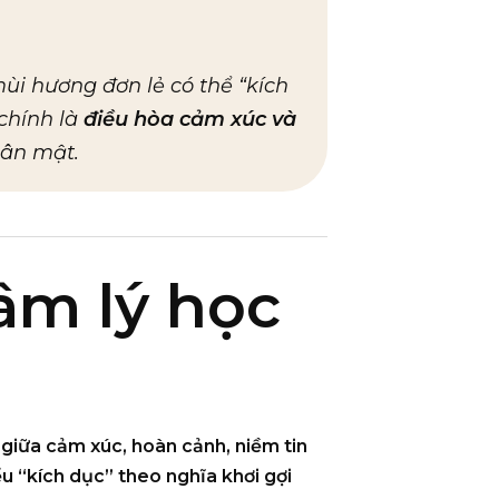
ùi hương đơn lẻ có thể “kích
chính là
điều hòa cảm xúc và
hân mật.
âm lý học
 giữa cảm xúc, hoàn cảnh, niềm tin
iểu “kích dục” theo nghĩa
khơi gợi