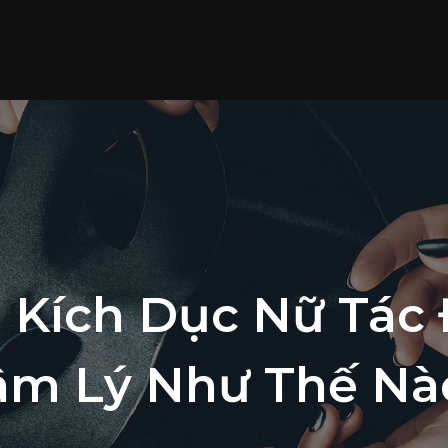
 Kích Dục Nữ Tác
âm Lý Như Thế Nà