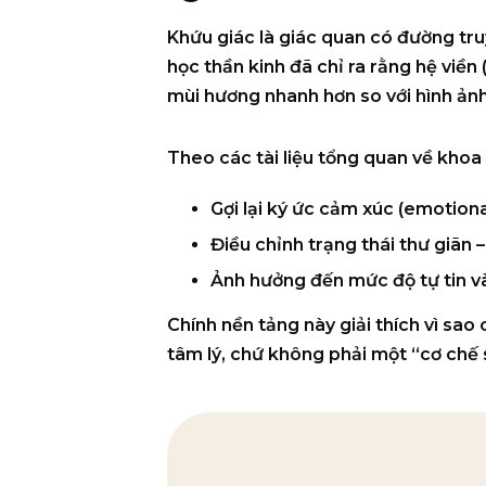
Khứu giác là giác quan có
đường tru
học thần kinh đã chỉ ra rằng
hệ viền 
mùi hương nhanh hơn so với hình ản
Theo các tài liệu tổng quan về kho
Gợi lại
ký ức cảm xúc
(emotiona
Điều chỉnh
trạng thái thư giãn 
Ảnh hưởng đến
mức độ tự tin 
Chính nền tảng này giải thích vì s
tâm lý
, chứ không phải một “cơ chế si