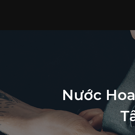
Nước Hoa
T