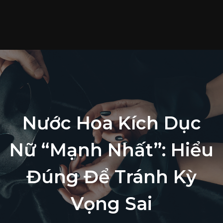
T
c
S
p
T
t
L
Nước Hoa Kích Dục
h
Nữ “Mạnh Nhất”: Hiểu
Đúng Để Tránh Kỳ
Vọng Sai