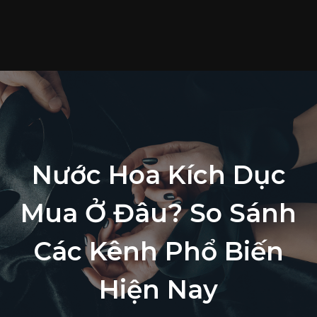
T
c
S
p
T
t
L
Nước Hoa Kích Dục
h
Mua Ở Đâu? So Sánh
Các Kênh Phổ Biến
Hiện Nay