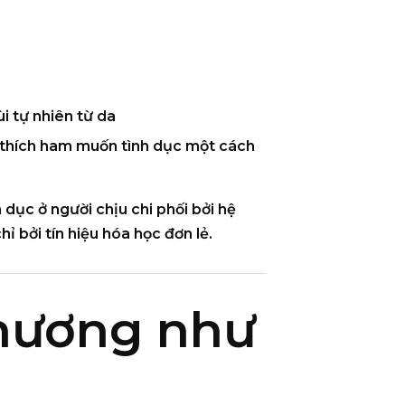
ùi tự nhiên từ da
thích ham muốn tình dục một cách
nh dục ở người chịu chi phối bởi
hệ
hỉ bởi tín hiệu hóa học đơn lẻ.
 hương như