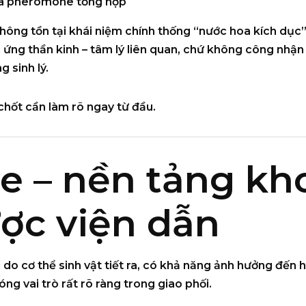
ứa
pheromone tổng hợp
hông tồn tại khái niệm chính thống “nước hoa kích dục
ng thần kinh – tâm lý liên quan
, chứ không công nhận
 sinh lý.
chốt cần làm rõ ngay từ đầu.
 – nền tảng kh
ợc viện dẫn
o cơ thể sinh vật tiết ra, có khả năng
ảnh hưởng đến hà
g vai trò rất rõ ràng trong giao phối.