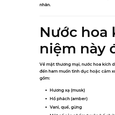
nhân.
Nước hoa k
niệm này 
Về mặt thương mại, nước hoa kích d
đến ham muốn tình dục hoặc cảm x
gồm:
Hương xạ (musk)
Hổ phách (amber)
Vani, quế, gừng