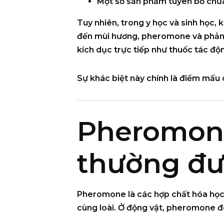
Một số sản phẩm tuyên bố ch
Tuy nhiên, trong y học và sinh học,
k
đến
mùi hương, pheromone và phản ứ
kích dục trực tiếp như thuốc tác động
Sự khác biệt này chính là điểm mấu 
Pheromone
thường đư
Pheromone là các hợp chất hóa học d
cùng loài
. Ở động vật, pheromone đón