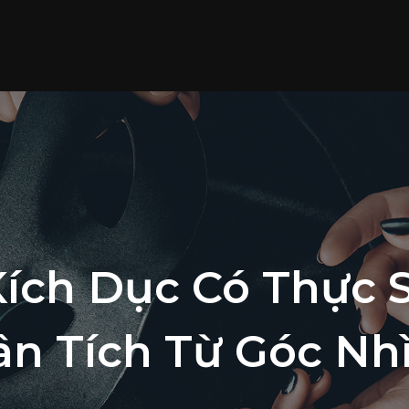
ích Dục Có Thực 
n Tích Từ Góc Nh