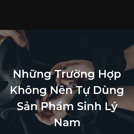
T
c
S
p
T
t
L
Những Trường Hợp
h
Không Nên Tự Dùng
Sản Phẩm Sinh Lý
Nam