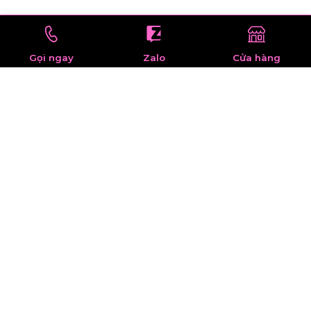
Gọi ngay
Zalo
Cửa hàng
Shopyeu247, một trong những địa chỉ uy tín với
danh tiếng vững chắc trong lĩnh vực phân phối