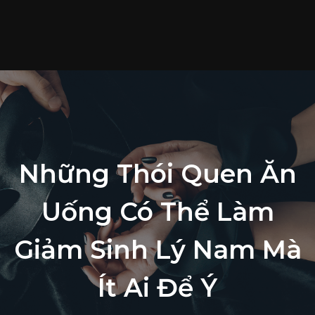
T
c
S
p
T
t
L
Những Thói Quen Ăn
h
Uống Có Thể Làm
Giảm Sinh Lý Nam Mà
Ít Ai Để Ý