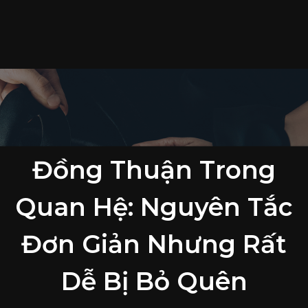
T
c
S
p
T
t
L
Đồng Thuận Trong
h
Quan Hệ: Nguyên Tắc
Đơn Giản Nhưng Rất
Dễ Bị Bỏ Quên