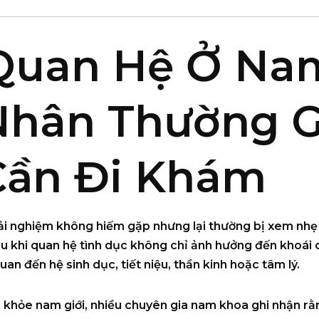
Quan Hệ Ở Nam
Nhân Thường G
Cần Đi Khám
rải nghiệm không hiếm gặp nhưng lại thường bị xem nhẹ 
u khi quan hệ tình dục không chỉ ảnh hưởng đến khoái 
an đến hệ sinh dục, tiết niệu, thần kinh hoặc tâm lý.
 khỏe nam giới, nhiều chuyên gia nam khoa ghi nhận rằ