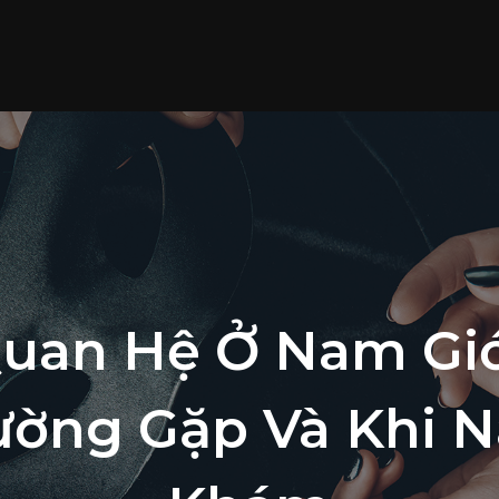
Quan Hệ Ở Nam Giớ
ờng Gặp Và Khi N