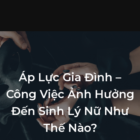
T
c
S
p
T
t
L
Áp Lực Gia Đình –
h
Công Việc Ảnh Hưởng
Đến Sinh Lý Nữ Như
Thế Nào?