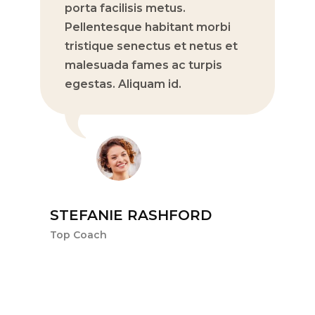
porta facilisis metus.
te
Pellentesque habitant morbi
fr
tristique senectus et netus et
vo
malesuada fames ac turpis
fe
egestas. Aliquam id.
STEFANIE RASHFORD
Top Coach